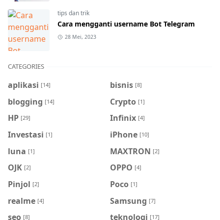
tips dan trik
Cara mengganti username Bot Telegram
28 Mei, 2023
CATEGORIES
aplikasi
bisnis
[14]
[8]
blogging
Crypto
[14]
[1]
HP
Infinix
[29]
[4]
Investasi
iPhone
[1]
[10]
luna
MAXTRON
[1]
[2]
OJK
OPPO
[2]
[4]
Pinjol
Poco
[2]
[1]
realme
Samsung
[4]
[7]
seo
teknologi
[8]
[17]