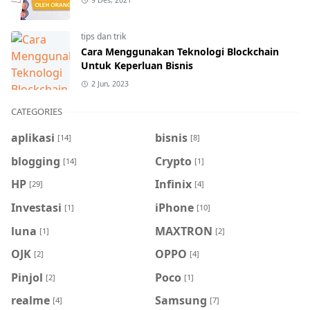
9 Des, 2021
tips dan trik
Cara Menggunakan Teknologi Blockchain
Untuk Keperluan Bisnis
2 Jun, 2023
CATEGORIES
aplikasi
bisnis
[14]
[8]
blogging
Crypto
[14]
[1]
HP
Infinix
[29]
[4]
Investasi
iPhone
[1]
[10]
luna
MAXTRON
[1]
[2]
OJK
OPPO
[2]
[4]
Pinjol
Poco
[2]
[1]
realme
Samsung
[4]
[7]